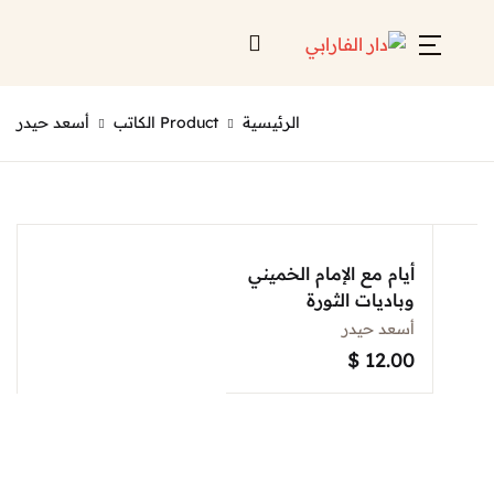
Account
Close
الرئيسية
Product الكاتب
أسعد حيدر
Username or email *
الرئيسية
لائحة إصداراتنا
Password *
قائمة الموزعين
أيام مع الإمام الخميني
وباديات الثورة
من نحن
أسعد حيدر
المعارض
$
12.00
منصات الكترونية
Forgot Password?
Remember me