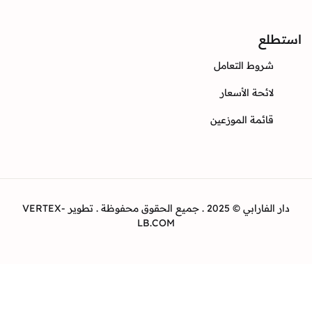
ع
وط التعامل
ئحة الأسعار
ئمة الموزعين
دار الفارابي © 2025 . جميع الحقوق محفوظة . تطوير VERTEX-
LB.COM