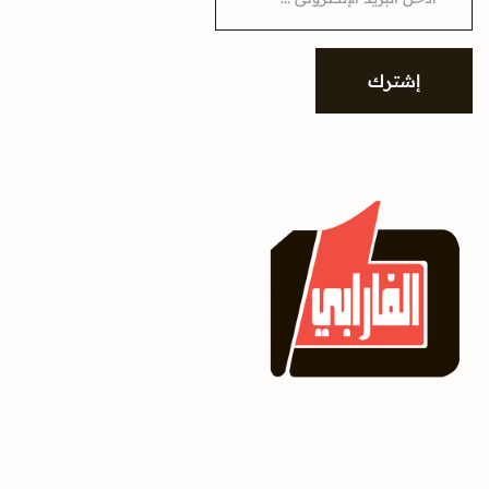
a
i
l
*
إشترك