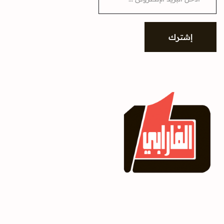
a
i
l
*
إشترك