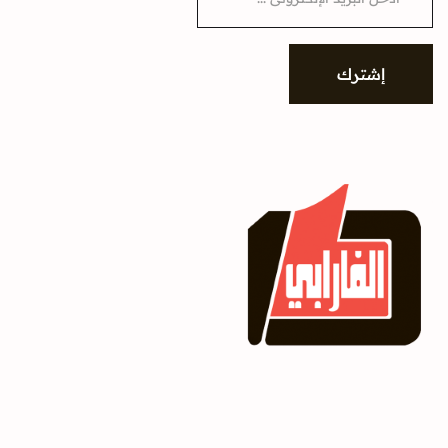
a
i
l
*
إشترك