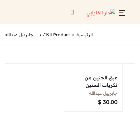
Account
Close
الرئيسية
Product الكاتب
جابرييل عبدالله
Username or email *
الرئيسية
لائحة إصداراتنا
Password *
قائمة الموزعين
عبق الحنين من
ذكريات السنين
من نحن
جابرييل عبدالله
المعارض
$
30.00
منصات الكترونية
Forgot Password?
Remember me