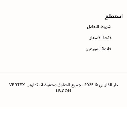
ع
وط التعامل
ئحة الأسعار
ئمة الموزعين
دار الفارابي © 2025 . جميع الحقوق محفوظة . تطوير VERTEX-
LB.COM