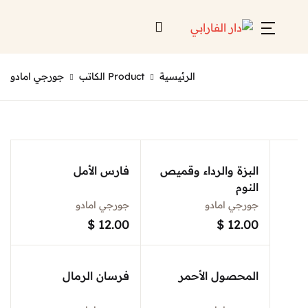
Account
Close
الرئيسية
Product الكاتب
جورجي امادو
Username or email *
الرئيسية
لائحة إصداراتنا
Password *
قائمة الموزعين
البزة والرداء وقميص
فارس الأمل
النوم
من نحن
جورجي امادو
جورجي امادو
المعارض
$
12.00
$
12.00
منصات الكترونية
Forgot Password?
Remember me
المحصول الأحمر
فرسان الرمال