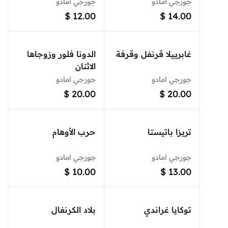
جورجي امادو
جورجي امادو
Sign In
$
12.00
$
14.00
غابرييلا قرنفل وقرفة
الدونا فلور وزوجاها
Create Account
الاثنان
جورجي امادو
جورجي امادو
$
20.00
$
20.00
تريزا باتيستا
حرب الأوهام
جورجي امادو
جورجي امادو
$
10.00
$
13.00
توكايا غراندي
بلاد الكرنفال