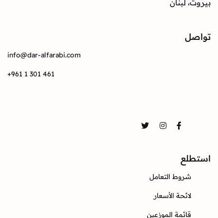
بيروت، لبنان
تواصل
info@dar-alfarabi.com
+961 1 301 461
تواصل
Twitter
Instagram
Facebook
استطلع
شروط التعامل
لائحة الأسعار
قائمة الموزعين