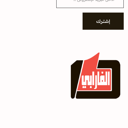
a
i
l
*
إشترك