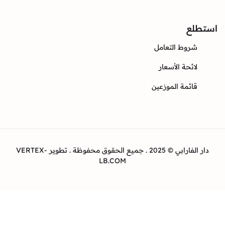
ع
وط التعامل
ئحة الأسعار
ئمة الموزعين
دار الفارابي © 2025 . جميع الحقوق محفوظة . تطوير VERTEX-
LB.COM