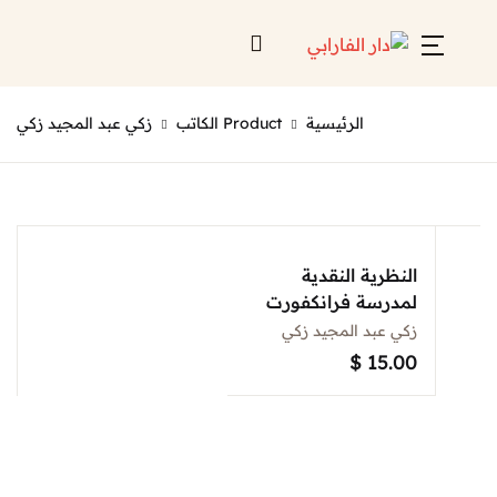
Account
Close
الرئيسية
Product الكاتب
زكي عبد المجيد زكي
Username or email *
الرئيسية
لائحة إصداراتنا
Password *
قائمة الموزعين
النظرية النقدية
لمدرسة فرانكفورت
من نحن
زكي عبد المجيد زكي
المعارض
$
15.00
منصات الكترونية
Forgot Password?
Remember me