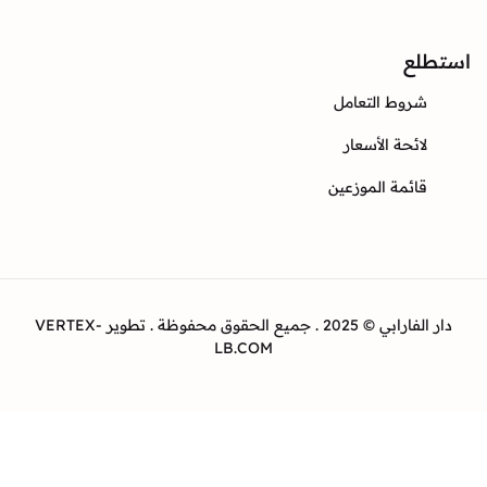
ع
وط التعامل
ئحة الأسعار
ئمة الموزعين
دار الفارابي © 2025 . جميع الحقوق محفوظة . تطوير VERTEX-
LB.COM