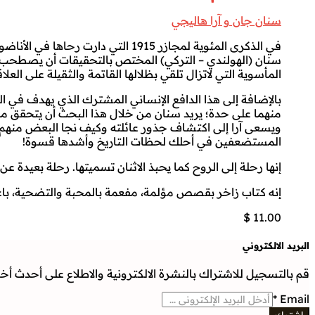
سنان جان و آرا هاليجي
في الذكرى المئوية لمجازر 1915 ال
سنان (الهولندي – التركي) المختص بالتحقيقات أن يصطحب الف
المأسوية التي لاتزال تلقي بظلالها القاتمة والثقيلة على العلاق
بالإضافة إلى هذا الدافع الإنساني المشترك الذي يهدف في ال
منهما على حدة؛ يريد سنان من خلال هذا البحث أن يتحقق من 
ويسعى آرا إلى اكتشاف جذور عائلته وكيف نجا البعض منهم، وال
المستضعفين في أحلك لحظات التاريخ وأشدها قسوة!
إنها رحلة إلى الروح كما يحبذ الاثنان تسميتها. رحلة بعيدة عن 
إنه كتاب زاخر بقصص مؤلمة، مفعمة بالمحبة والتضحية، باعث
$
11.00
البريد الالكتروني
قم بالتسجيل للاشتراك بالنشرة الالكترونية والاطلاع على أحدث أخبار
*
Email
إشترك