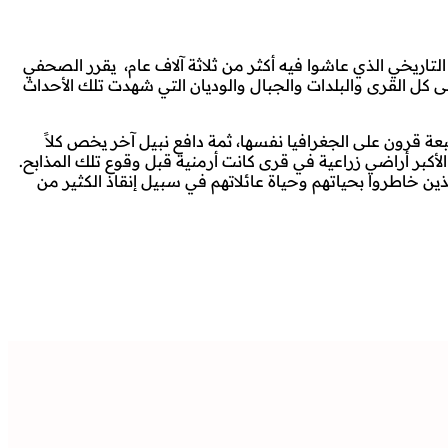
 من موطنهم التاريخي الذي عاشوا فيه أكثر من ثلاثة آلاف عام، يقرر الصحفي
 كل القرى والبلدات والجبال والوديان التي شهدت تلك الأحداث
بعة قرون على الجغرافيا نفسها، ثمة دافع نبيل آخر يخص كلاً
أكبر أراضي زراعية في قرى كانت أرمنية قبل وقوع تلك المذابح.
لذين خاطروا بحياتهم وحياة عائلاتهم في سبيل إنقاذ الكثير من