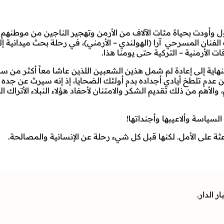
تي دارت رحاها في الأناضول وأودت بحياة مئات الآلاف من الأرمن وتهجير الناجين
نان المسرحي آرا (الهولندي – الأرمني)، في رحلة بحث ميدانية إلى
ات الأرمنية – التركية حتى يومنا هذا.
نهاية إلى إعادة لم شمل هذين الشعبين اللذين عاشا معاً أكثر من س
عدم تلطخ أيادي أجداده بدم أولئك الضحايا، إذ إنه سيرث عن جده ال
أهم من ذلك تقديم الشكر والامتنان لأحفاد هؤلاء النبلاء الأتراك ا
السياسة وألاعيبها وأجنداتها!
ة على الأمل. لكنها قبل كل شيء رحلة عن الإنسانية والمصالحة.
 الدار.