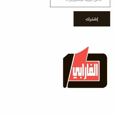
a
i
l
*
إشترك