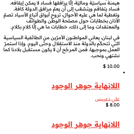
هيمنة سياسيّة وماليّة، إلّا يرافقها فساد لا يمكن إيقافه.
فساد يتفاقم ويتشعّب إلى أن يعمّ مرافق الدولة كافة.
وتغطية لما هي عليه الأحوال، تروح أبواق أتباع الأسياد تصمّ
الآذان بخطابات حول مصلحة الوطن والطوائف
والمعتقدات وما إلى ذلك، خطابات ما هي إلّا كلام بكلام.
في لبنان، يعاني المواطنون الأمرّين من الطائفية السياسية
التي تتحكّم بالدولة منذ الاستقلال وحتّى اليوم. وإذا استمرّ
العمل بموجبها، فمن المرجّح أن لا يكون مستقبل بلادنا كما
نشتهي ونحب.
$
10.00
اللانهاية جوهر الوجود
علي دعيبس
$
8.00
اللانهاية جوهر الوجود