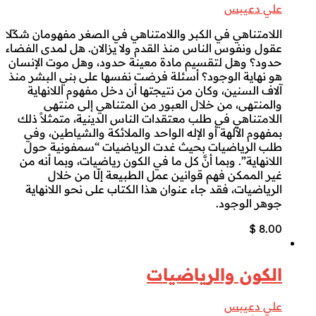
علي دعيبس
اللامتناهي في الكبر واللامتناهي في الصغر مفهومان شكّلا
عقول ونفوس الناس منذ القدم ولا يزالان. هل لمدى الفضاء
حدود؟ وهل لتقسيم مادة معينة حدود، وهل موت الإنسان
هو نهاية الوجود؟ أسئلة فرضت نفسها على بني البشر منذ
آلاف السنين، وكان من نتيجتها أن دخل مفهوم اللانهاية
والمنتهى، من خلال العبور من المتناهي إلى منتهى
اللامتناهي في طلب معتقدات الناس الدينية، متمثلاً ذلك
بمفهوم الآلهة أو الإله الواحد والملائكة والشياطين، وفي
طلب الرياضيات بحيث غدت الرياضيات “سمفونية حول
اللانهاية”. وبما أنَّ كل ما في الكون رياضيات، وبما أنه من
غير الممكن فهم قوانين عمل الطبيعة إلّا من خلال
الرياضيات، فقد جاء عنوان هذا الكتاب على نحو اللانهاية
جوهر الوجود.
$
8.00
الكون والرياضيات
علي دعيبس