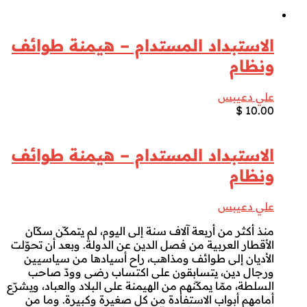
الاستبداد المستدام – هيمنة طوائف
ونظام
علي دعيبس
$
10.00
الاستبداد المستدام – هيمنة طوائف
ونظام
علي دعيبس
منذ أكثر من أربعة آلاف سنة إلى اليوم، لم يتمكّن سكّان
الأقطار العربية من فصل الدين عن الدولة. وبعد أن تحوّلت
الأديان إلى طوائف ومذاهب، راح أسيادها من سياسيين
ورجال دين، يتسابقون على اكتساب رضى وودّ صاحب
السلطة، ممّا يمكّنهم من الهيمنة على البلاد والعباد، ويشرّع
أمامهم أبواب الاستفادة من كل صغيرة وكبيرة. وما من