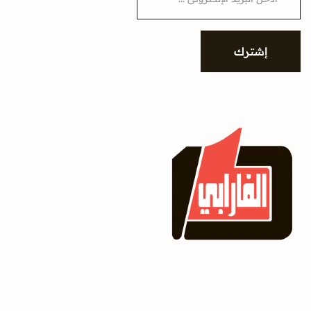
a
i
l
*
إشترك