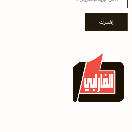
a
i
l
*
إشترك