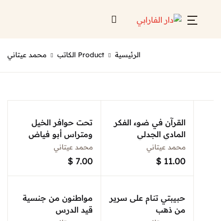
Account
Close
الرئيسية
Product الكاتب
محمد عيتاني
Username or email *
الرئيسية
لائحة إصداراتنا
Password *
قائمة الموزعين
القرآن في ضوء الفكر
تحت حوافر الخيل
المادي الجدلي
من نحن
ومتراس أبو فياض
والنضال المسلح في
محمد عيتاني
محمد عيتاني
الاسلام
المعارض
$
7.00
$
11.00
منصات الكترونية
Forgot Password?
Remember me
حبيبتي تنام على سرير
مواطنون من جنسية
من ذهب
قيد الدرس