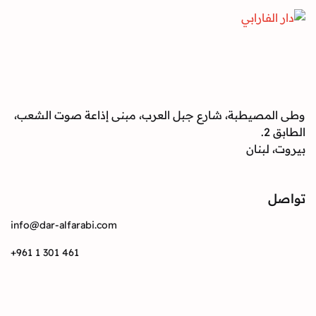
صيطبة، شارع جبل العرب، مبنى إذاعة صوت الشعب،
بنان
info@dar-alfarabi.com
+961 1 301 461