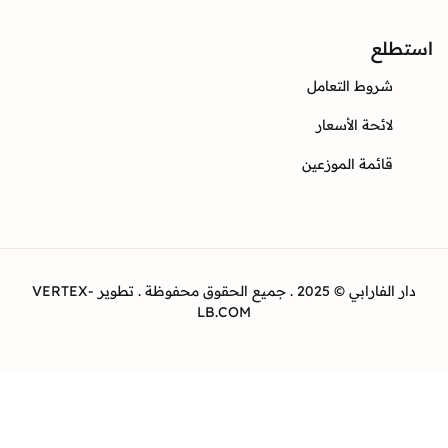
ع
وط التعامل
ئحة الأسعار
ئمة الموزعين
دار الفارابي © 2025 . جميع الحقوق محفوظة . تطوير VERTEX-
LB.COM