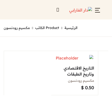
Account
Close
الرئيسية
Product الكاتب
مكسيم رودنسون
Username or email *
الرئيسية
لائحة إصداراتنا
Password *
قائمة الموزعين
التاريخ الاقتصادي
من نحن
وتاريخ الطبقات
الاجتماعية في العالم
مكسيم رودنسون
المعارض
الاسلامي
$
0.50
منصات الكترونية
Forgot Password?
Remember me