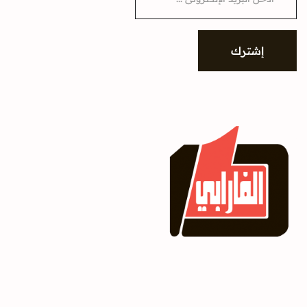
a
i
l
*
إشترك