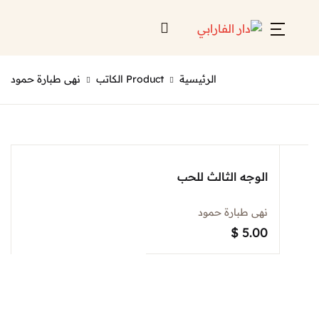
Account
Close
الرئيسية
Product الكاتب
نهى طبارة حمود
Username or email *
الرئيسية
لائحة إصداراتنا
Password *
قائمة الموزعين
الوجه الثالث للحب
من نحن
نهى طبارة حمود
المعارض
$
5.00
منصات الكترونية
Forgot Password?
Remember me