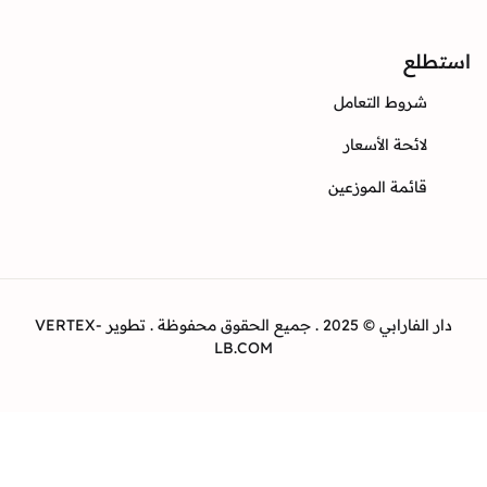
ع
وط التعامل
ئحة الأسعار
ئمة الموزعين
دار الفارابي © 2025 . جميع الحقوق محفوظة . تطوير VERTEX-
LB.COM