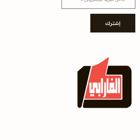
a
i
l
*
إشترك