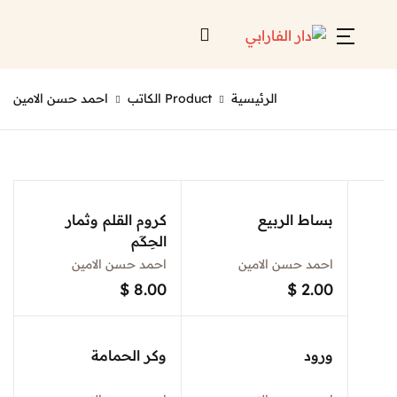
Account
Close
الرئيسية
Product الكاتب
احمد حسن الامين
Username or email *
الرئيسية
لائحة إصداراتنا
Password *
قائمة الموزعين
بساط الربيع
كروم القلم وثمار
الحِكَم
من نحن
احمد حسن الامين
احمد حسن الامين
المعارض
$
8.00
$
2.00
منصات الكترونية
Forgot Password?
Remember me
ورود
وكر الحمامة