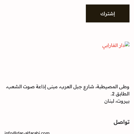
شترك
صيطبة، شارع جبل العرب، مبنى إذاعة صوت الشعب،
بنان
info@dar-alfarabi.com