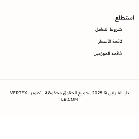
ع
وط التعامل
ئحة الأسعار
ئمة الموزعين
دار الفارابي © 2025 . جميع الحقوق محفوظة . تطوير VERTEX-
LB.COM