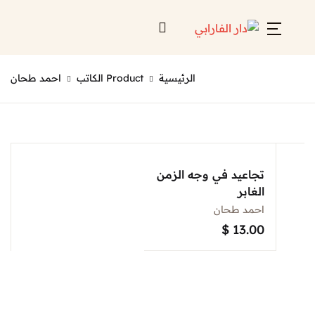
Account
Close
الرئيسية
Product الكاتب
احمد طحان
Username or email *
الرئيسية
لائحة إصداراتنا
Password *
قائمة الموزعين
تجاعيد في وجه الزمن
الغابر
من نحن
احمد طحان
المعارض
$
13.00
منصات الكترونية
Forgot Password?
Remember me