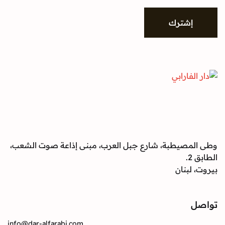
شترك
صيطبة، شارع جبل العرب، مبنى إذاعة صوت الشعب،
بنان
info@dar-alfarabi.com