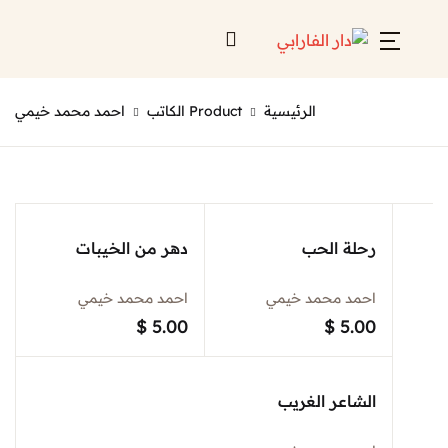
Account
Close
الرئيسية
Product الكاتب
احمد محمد خيمي
Username or email *
الرئيسية
لائحة إصداراتنا
Password *
قائمة الموزعين
رحلة الحب
دهر من الخيبات
من نحن
احمد محمد خيمي
احمد محمد خيمي
المعارض
$
5.00
$
5.00
منصات الكترونية
Forgot Password?
Remember me
الشاعر الغريب