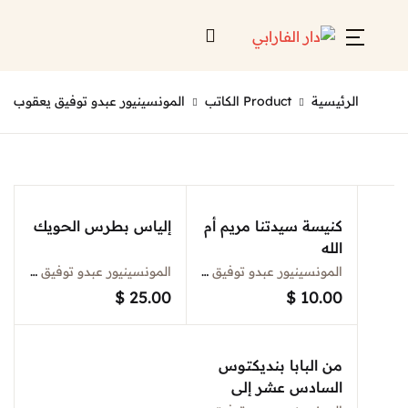
Account
Close
رئيسية
Product الكاتب
المونسينيور عبدو توفيق يعقوب
Username or email *
الرئيسية
لائحة إصداراتنا
Password *
قائمة الموزعين
كنيسة سيدتنا مريم أم
إلياس بطرس الحويك
الله
من نحن
المونسينيور عبدو توفيق يعقوب
المونسينيور عبدو توفيق يعقوب
المعارض
$
25.00
$
10.00
منصات الكترونية
Forgot Password?
Remember me
من البابا بنديكتوس
السادس عشر إلى