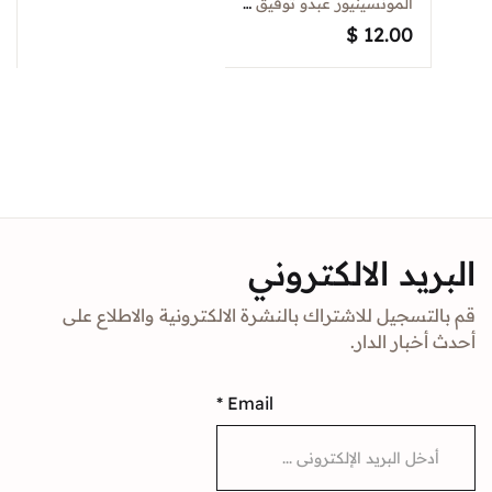
البابا فرنسيس
المونسينيور عبدو توفيق يعقوب
Sign In
(التحديات)
$
12.00
Create Account
د الالكتروني
جيل للاشتراك بالنشرة الالكترونية والاطلاع على
ار الدار.
*
Email