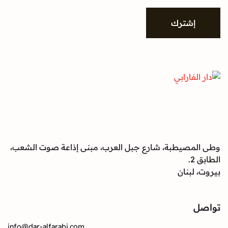
شترك
صيطبة، شارع جبل العرب، مبنى إذاعة صوت الشعب،
بنان
info@dar-alfarabi.com