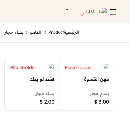
Account
Close
الرئيسية
Product الكاتب
بسام حجار
Username or email *
الرئيسية
لائحة إصداراتنا
Password *
قائمة الموزعين
من نحن
مهن القسوة
فقط لو يدك
بسام حجار
بسام حجار
المعارض
$
2.00
$
3.00
منصات الكترونية
Forgot Password?
Remember me