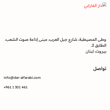
صيطبة، شارع جبل العرب، مبنى إذاعة صوت الشعب،
بنان
info@dar-alfarabi.com
+961 1 301 461