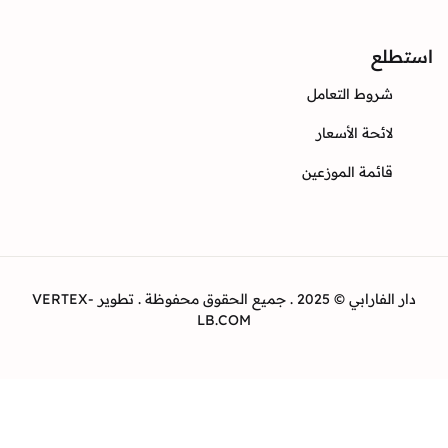
ع
وط التعامل
ئحة الأسعار
ئمة الموزعين
دار الفارابي © 2025 . جميع الحقوق محفوظة . تطوير VERTEX-
LB.COM