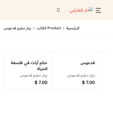
Account
Close
الرئيسية
Product الكاتب
بيار سليم فدعوس
Username or email *
الرئيسية
لائحة إصداراتنا
Password *
قائمة الموزعين
فدعوس
حكم آيات في فلسفة
الحياة
من نحن
بيار سليم فدعوس
بيار سليم فدعوس
المعارض
$
7.00
$
7.00
منصات الكترونية
Forgot Password?
Remember me