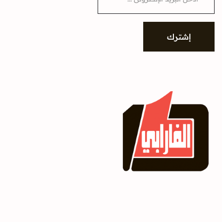
a
i
l
*
إشترك