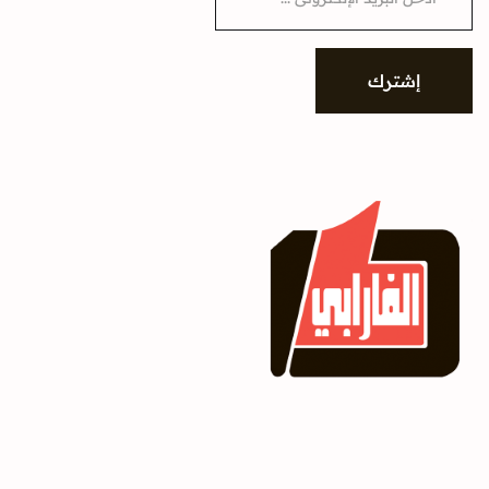
a
i
l
*
إشترك