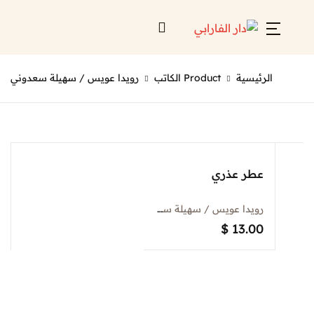
Account
Close
لرئيسية
Product الكاتب
رويدا عويس / سهيلة سعدوني
Username or email *
الرئيسية
لائحة إصداراتنا
Password *
قائمة الموزعين
عطر عذري
من نحن
رويدا عويس / سهيلة سعدوني
المعارض
$
13.00
منصات الكترونية
Forgot Password?
Remember me