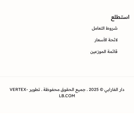
ع
وط التعامل
ئحة الأسعار
ئمة الموزعين
دار الفارابي © 2025 . جميع الحقوق محفوظة . تطوير VERTEX-
LB.COM