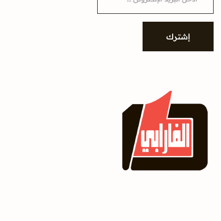
a
i
l
*
إشترك