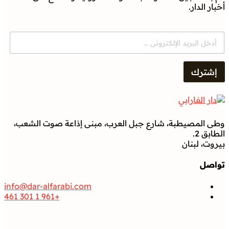
أخبار الدار.
E
m
a
i
إشترك
l
*
وطى المصيطبة، شارع جبل العرب، مبنى إذاعة صوت الشعب،
الطابق 2.
بيروت، لبنان
تواصل
info@dar-alfarabi.com
+961 1 301 461
تواصل