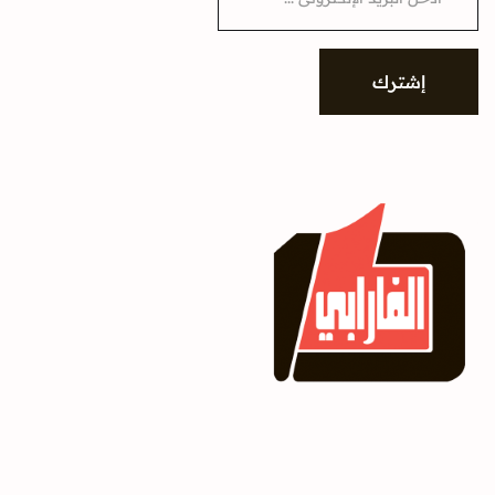
a
i
l
*
إشترك