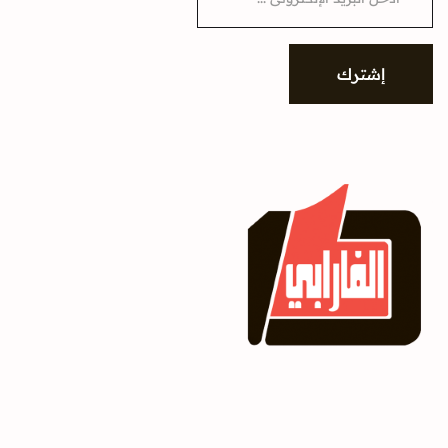
a
i
l
*
إشترك