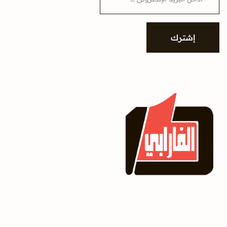
a
i
l
*
إشترك