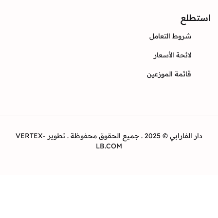
ع
وط التعامل
ئحة الأسعار
ئمة الموزعين
دار الفارابي © 2025 . جميع الحقوق محفوظة . تطوير VERTEX-
LB.COM