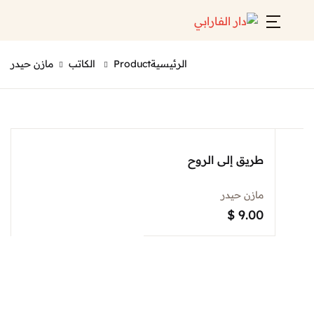
Account
Close
الرئيسية
Product الكاتب
مازن حيدر
Username or email *
الرئيسية
لائحة إصداراتنا
Password *
قائمة الموزعين
طريق إلى الروح
من نحن
مازن حيدر
$
9.00
المعارض
منصات الكترونية
Forgot Password?
Remember me