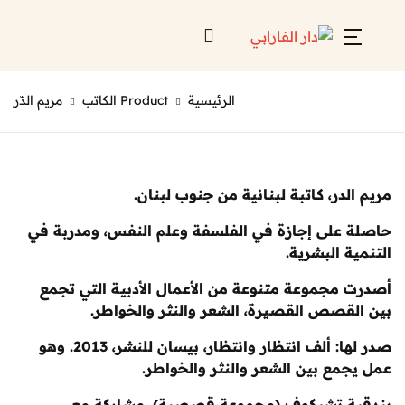
Account
Close
الرئيسية
Product الكاتب
مريم الدّر
Username or email *
الرئيسية
لائحة إصداراتنا
در، كاتبة لبنانية من جنوب لبنان.
Password *
قائمة الموزعين
على إجازة في الفلسفة وعلم النفس، ومدربة في
من نحن
 البشرية.
جموعة متنوعة من الأعمال الأدبية التي تجمع
المعارض
صص القصيرة، الشعر والنثر والخواطر.
منصات الكترونية
صدر لها: ألف انتظار وانتظار، بيسان للنشر، 2013. وهو
Forgot Password?
Remember me
ع بين الشعر والنثر والخواطر.
 تشيكوف (مجموعة قصصية)، مشاركة مع