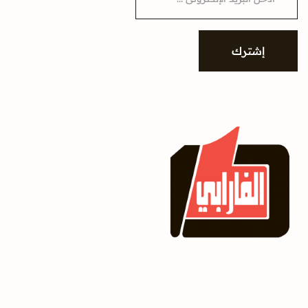
a
i
l
*
إشترك