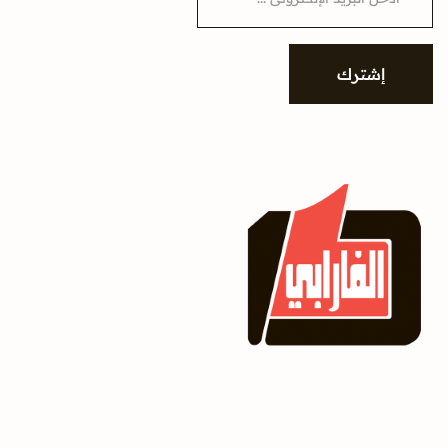
a
i
l
*
إشترك