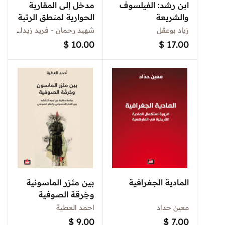
ابن رشد: الفيلسوف
مدخل إلى المقاربة
والشريعة
الحوارية لمنطق الرتبة
الأولى الكلاسيكي
زياد بوعقل
شهيد رحمان - فـريد زيـداني - خوان ريدموند - يسمينة قادوم
والحدساني والمنطق
$
10.00
$
17.00
الموجه القضوي، مع
عرض موجز للنظرية
البنائية للأنماط
المادية الجغرافية
بين مئزر الماسونية
وخِرقة الصوفية
معين حداد
احمد العطية
$
9.00
$
7.00