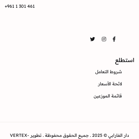
+961 1 301 461
تواصل
Twitter
Instagram
Facebook
استطلع
شروط التعامل
لائحة الأسعار
قائمة الموزعين
دار الفارابي © 2025 . جميع الحقوق محفوظة . تطوير VERTEX-