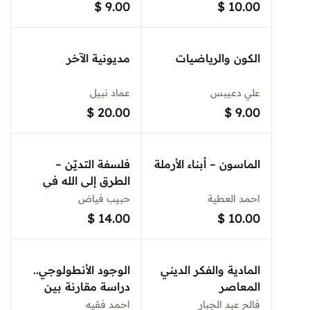
$
9.00
$
10.00
الكون والرياضيات
مديونية الآخر
علي دعيبس
عماد نبيل
$
20.00
$
9.00
الماسون – أبناء الأرملة
فلسفة التديّن –
الطرق إلى الله في
عالم متحول
احمد العطية
حبيب فياض
$
14.00
$
10.00
المادية والفكر الديني
الوجود الأنطولوجي..
المعاصر
دراسة مقارنة بين
السهروردي وأفلوطين
فالح عبد الجبار
احمد فقيه