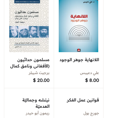
اللانهاية جوهر الوجود
مسلمون حداثيون
(الأفغاني ونامق كمال
وبايازيتوف يردّون
علي دعيبس
برجيت شيبلر
على رينان)
$
20.00
$
8.00
قوانين عمل الفكر
نيتشه وجماليّة
العدميّة ‏
جورج بول
ريمون أبو حيدر