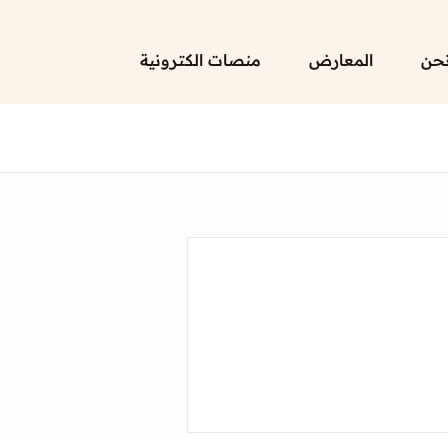
حن
المعارض
منصات الكترونية
الرئيسية
لائحة إصداراتنا
قائمة الموزعين
من نحن
المعارض
منصات الكترونية