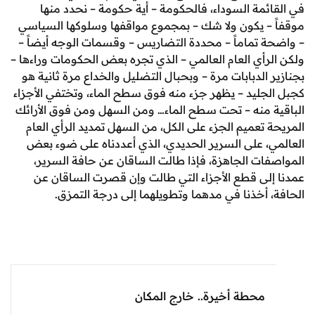
ئمة السوداء، فالحكومة – أية حكومة – نحدد منها
– يكون ولا شك – بمجموع مواقفها وسلوكها السياسي
 تماماً – محددة التضاريس – وقسمات الوجه أيضاً –
رأي العام العالمي – الذي تجره بعض الحكومات وراءها –
الدبابات مرة – وبحبال التضليل والخداع مرة ثانية هو
جليد – يظهر جزء منه فوق سطح الماء، وتختفي الأجزاء
 منه – تحت سطح الماء… ومن السهل ومن فوق الأرائك
تعميم الجزء على الكل، من السهل تمديد الرأي العام
، على السرير الحديدي، الذي أعددناه على ضوء بعض
ات الجاهزة، فإذا طالت الساقان عن حافة السرير،
لى قطع الأجزاء التي طالت وإن قصرت الساقان عن
 أخذنا في مدهما وتطويلهما إلى درجة التمزق.
محطة أخيرة.. خارج المكان