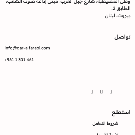
صيطبة، شارع جبل العرب، مبنى إذاعة صوت الشعب،
بنان
info@dar-alfarabi.com
+961 1 301 461
Twitter
Instagram
Facebook
ع
وط التعامل