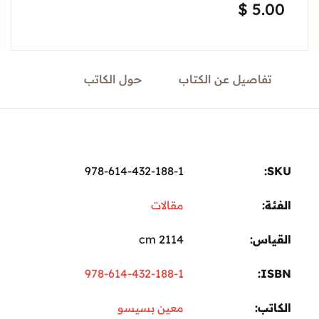
$
5.
Sign In
Create Account
تفاصيل عن الكتاب
حول الكاتب
978-614-432-188-1
ة:
مقالات
ياس
2114 cm
978-614-432-188-1
I
تب
معين بسيسو