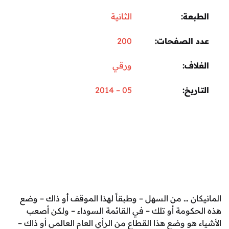
عة
الثانية
 الصفحات
200
اف
ورقي
ريخ
05 – 2014
ان … من السهل – وطبقاً لهذا الموقف أو ذاك – وضع
كومة أو تلك – في القائمة السوداء – ولكن أصعب
هو وضع هذا القطاع من الرأي العام العالمي أو ذاك –