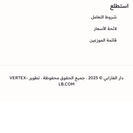
ع
وط التعامل
ئحة الأسعار
ئمة الموزعين
دار الفارابي © 2025 . جميع الحقوق محفوظة . تطوير VERTEX-
LB.COM