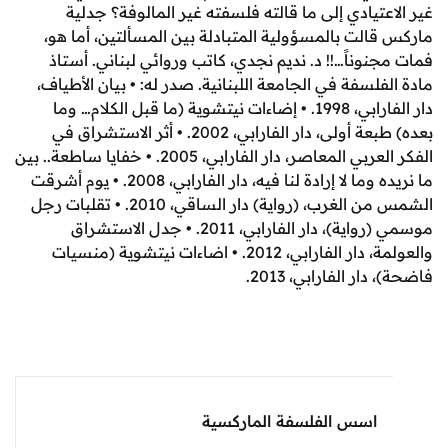
تيادي إلى ما قالته فلسفته غير المالوفة؟ جدلية
الت بالمسؤولية المتبادلة بين المسألتين، أما هو،
وناً…!! د. نديم نجدي، كاتب وروائي لبناني. أستاذ
لسفة في الجامعة اللبنانية. صدر له: • بيان الأطياف،
دار الفارابي، 1998. • إضاءات نيتشوية (ما قبل الكلام… وما
بعده) طبعة أولى، دار الفارابي، 2002. • أثر الاستشراق في
الفكر العربي المعاصر، دار الفارابي، 2005. • خفايا ساطعة.. بين
ما نريده وما لا إرادة لنا فيه، دار الفارابي، 2008. • يوم أشرقت
الشمس من الغرب، (رواية) دار الساقي، 2010. • تقلبات رجل
موسمي (رواية)، دار الفارابي، 2011. • جدل الاستشراق
والعولمة، دار الفارابي، 2012. • اضاءات نيتشوية (منسيات
ر الفارابي، 2013.
اسس الفلسفة الماركسية