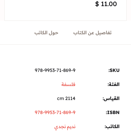
$
11.
Sign In
Create Account
تفاصيل عن الكتاب
حول الكاتب
978-9953-71-869-9
ة:
فلسفة
ياس
2114 cm
978-9953-71-869-9
I
تب
نديم نجدي