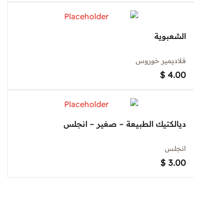
الشعبوية
فلاديمير خوروس
$
4.00
ديالكتيك الطبيعة – صغير – انجلس
انجلس
$
3.00