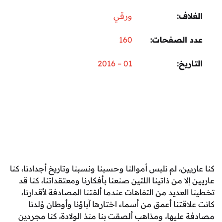
اف
ورقي
 الصفحات
160
ريخ
01 – 2016
ين، لم نلبس أموالنا وحسبنا ونسبنا وتاريخ أجدادنا، كنا
لا من ذاتينا اللتين صنعنا بأفكارنا ومعتقداتنا، كنا قد
لعديد من التفاهات عندما ألقتنا المصادفة لأقدارنا،
قتنا أعمق من أسماء اختارها آباؤنا وأوطان وُلدنا
عليها، ومذاهب ألصقت بنا منذ الولادة، كنا مجردين