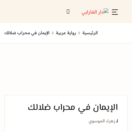
Account
Close
الرئيسية
رواية عربية
الإيمان في محراب ضلالك
Username or email *
الرئيسية
لائحة إصداراتنا
Password *
قائمة الموزعين
من نحن
المعارض
إيمان في محراب ضلالك
منصات الكترونية
Forgot Password?
Remember me
راء الموسوي