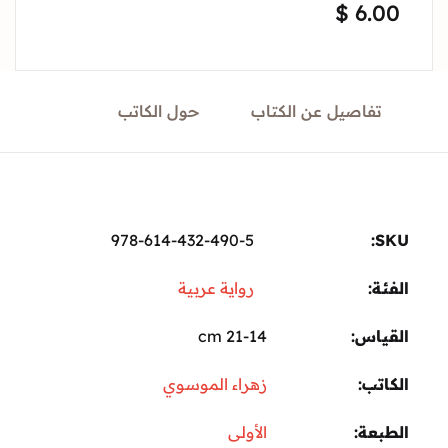
$
6.
Sign In
Create Account
تفاصيل عن الكتاب
حول الكاتب
978-614-432-490-5
ة:
رواية عربية
ياس
21-14 cm
تب
زهراء الموسوي
عة
الأولى