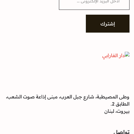
شترك
صيطبة، شارع جبل العرب، مبنى إذاعة صوت الشعب،
بنان