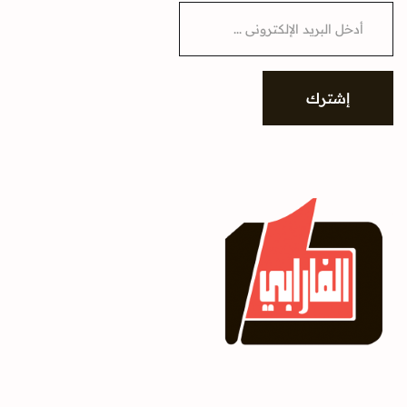
E
m
a
i
l
*
إشترك