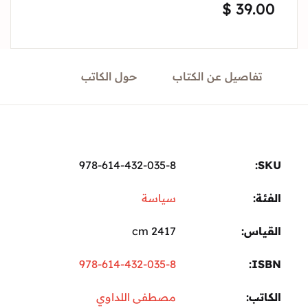
$
39.
Sign In
Create Account
تفاصيل عن الكتاب
حول الكاتب
978-614-432-035-8
ة:
سياسة
ياس
2417 cm
978-614-432-035-8
I
تب
مصطفى اللداوي