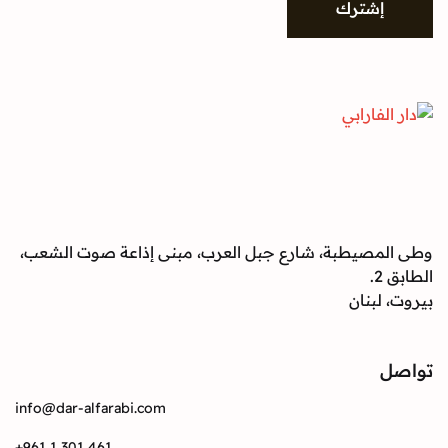
شترك
صيطبة، شارع جبل العرب، مبنى إذاعة صوت الشعب،
بنان
info@dar-alfarabi.com
+961 1 301 461