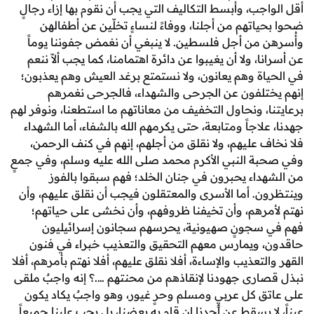
جب، وأبسط التكاليف التي يجب أن نقوم بها إزاء رجالٍ
اتهم من أجلنا، ووفاءً لنساءٍ تخلّين عن أطفالهن
 من أجل فلسطين. لا ينبغي أن نغمض جفوننا يوماً
ا، ولا أن يغيبوا عن دائرة اهتمامنا، كما يجب ألاّ ننعم
اة وهم يعانون، ولا نستمتع برغد العيش وهم يعذبون؛
تلفون عن الجرحى والشهداء، فالجرحى نغمرهم
ا، ونحاول التخفيف من معاناتهم ما استطعنا، ونوفر لهم
لاجاً ومتابعة، حتى يكرمهم الله بالشفاء، أما الشهداء
ف عليهم، ولا نقلق من أجلهم، إنهم في كنف الرحمن،
ة النبي الأكرم محمد صلى الله عليه وسلم، وفي جمعٍ
داء يحبرون في جنان الخلد؛ فهم سبقوا بالفوز
ن. أما الأسرى والمعتقلون فيجب أن نقلق عليهم، وأن
مرهم، وأن تخيفنا ظروفهم، وأن نخشى على حياتهم؛
سجونٍ صهيونية، يحرسهم سجانون إسرائيليون
 ويمارس معهم التحقيق والتعذيب خبراء في فنون
لتعذيب والإساءة، أفلا نقلق عليهم، أفلا نهتم بأمرهم، أفلا
ارى جهودنا لإنقاذهم من محنتهم ….؟ إنه واجبٌ ملقى
ق كل عربيٍ ومسلم وحرٍ غيور، وهو واجبٌ يكاد يكون
ا يسقط عن أحدنا إن قام به بعضنا، بل يجب علينا جميعاً