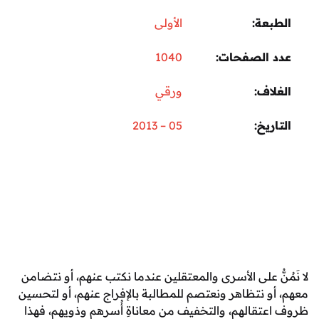
عة
الأولى
 الصفحات
1040
اف
ورقي
ريخ
05 – 2013
ُّ على الأسرى والمعتقلين عندما نكتب عنهم، أو نتضامن
و نتظاهر ونعتصم للمطالبة بالإفراج عنهم، أو لتحسين
تقالهم، والتخفيف من معاناةِ أُسرهم وذويهم، فهذا