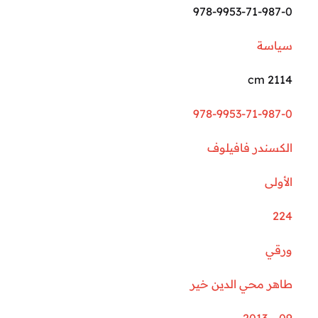
978-9953-71-987-0
سياسة
2114 cm
978-9953-71-987-0
الكسندر فافيلوف
الأولى
224
ورقي
طاهر محي الدين خير