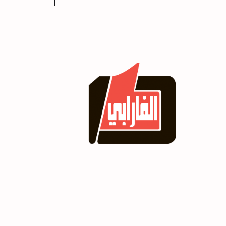
i
l
*