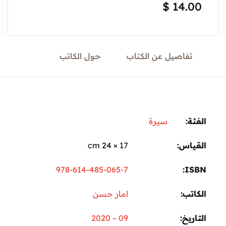
$
14.
Sign In
Create Account
تفاصيل عن الكتاب
حول الكاتب
ة:
سيرة
ياس
17 × 24 cm
978-614-485-065-7
I
تب
امار حسن
ريخ
09 – 2020