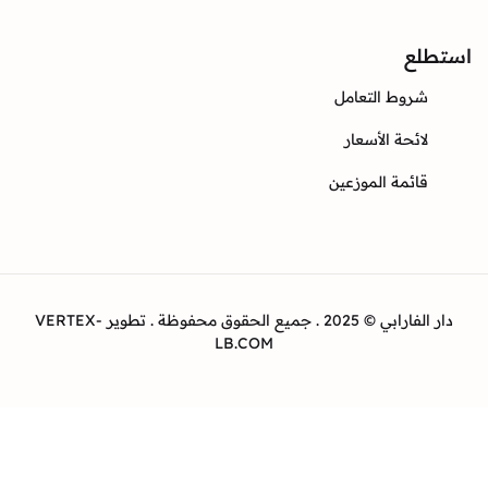
ع
وط التعامل
ئحة الأسعار
ئمة الموزعين
دار الفارابي © 2025 . جميع الحقوق محفوظة . تطوير VERTEX-
LB.COM