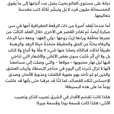
لى مستوى العالم بحيث يصل عدد أتباعها إلى ما يفوق
ئة مليون فرد، لا بل وتبشّر ثلاثة كتب مقدسة
ا.
ما تَفقد أميرة من ذات الرقعة الجغرافية أمها في سن
ضاً، ثم تغادر القصر هي الأخرى خلال العقد الثالث من
لّفة وراءها إرث زوجها –ولي العهد- ومعه دنيا الرخاء
بحثاً عن الحق والحقيقة متخذةً حياة الزهد والرهبنة
ذلك، فبالكاد يصلنا عنها شيء: لا مِلّة ولا أتباع ولا كتاب
ي أثر مُثبَت سوى بعض الأغاني والأشعار التي تناجي
ل نهار محبوبها – مولاها – والتي وصلت إلى مسامعنا
 تزال تَتردد إلى اليوم في حناجر البُسطاء وأرباب العشق،
لو لم تأخذ بهم عفوية الكلمات وعذوبة الألحان وصدق
 لتلك القصائد، لما كنّا قد عرفنا حتى بأنها قد عاشت
 على هذه البسيطة!
نت تقسّم الأقدار في الشرق نصيب الذَكر ونصيب
هكذا كانت قِسمة بوذا وقِسمة مِيرة!