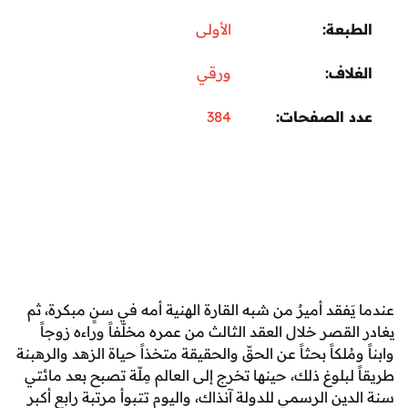
عة
الأولى
اف
ورقي
 الصفحات
384
فقد أميرٌ من شبه القارة الهنية أمه في سنٍ مبكرة، ثم
قصر خلال العقد الثالث من عمره مخلّفاً وراءه زوجاً
مُلكاً بحثاً عن الحقّ والحقيقة متخذاً حياة الزهد والرهبنة
بلوغ ذلك، حينها تخرج إلى العالم مِلّة تصبح بعد مائتي
ن الرسمي للدولة آنذاك، واليوم تتبوأ مرتبة رابع أكبر