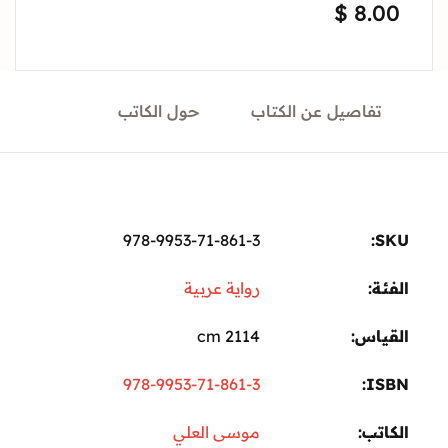
$
8.
Sign In
Create Account
تفاصيل عن الكتاب
حول الكاتب
978-9953-71-861-3
ة:
رواية عربية
ياس
2114 cm
978-9953-71-861-3
I
تب
موسى العلي