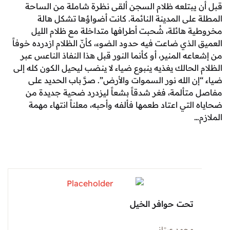
يبتلعه ظلام السجن ألقى نظرة شاملة من الساحة
على المدينة النائمة. كانت أضواؤها تشكل هالة
 هائلة، شُحبت أطرافها متداخلة مع ظلام الليل
الذي ضاعت فيه حدود الضوء، كأنّ الظلام ازدرده خوفاً
ه المنير، أو كأنما النور قبل هذا النفاذ الناعس عبر
لحالك يغذيه ينبوع ضياء لا ينضب ليحيل الكون كله إلى
 الله نور السموات والأرض”. صرَّ باب الحديد على
تألمة، فغر شدقاً بشعاً ليزدرد ضحية جديدة من
لتي اعتاد طعمها فألفه وأحبه، معلناً انتهاء مهمة
تحت حوافر الخيل
محمد عيتاني