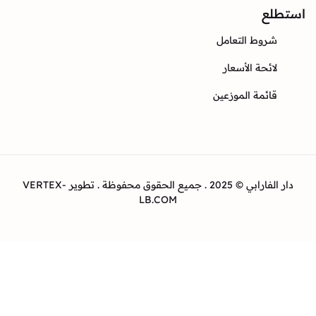
ع
وط التعامل
ئحة الأسعار
ئمة الموزعين
دار الفارابي © 2025 . جميع الحقوق محفوظة . تطوير VERTEX-
LB.COM