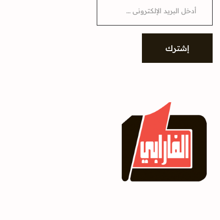
E
m
a
i
l
*
إشترك