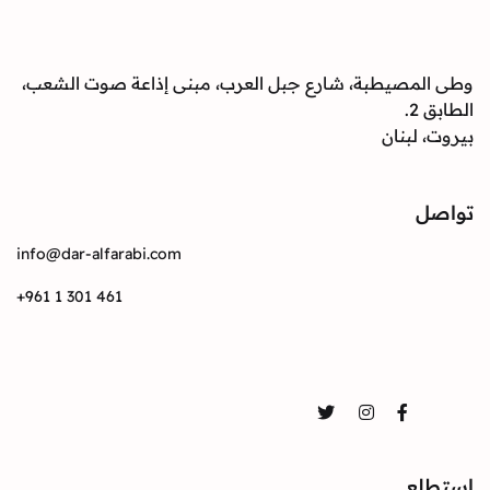
وطى المصيطبة، شارع جبل العرب، مبنى إذاعة صوت الشعب،
الطابق 2.
بيروت، لبنان
تواصل
info@dar-alfarabi.com
+961 1 301 461
تواصل
Twitter
Instagram
Facebook
استطلع