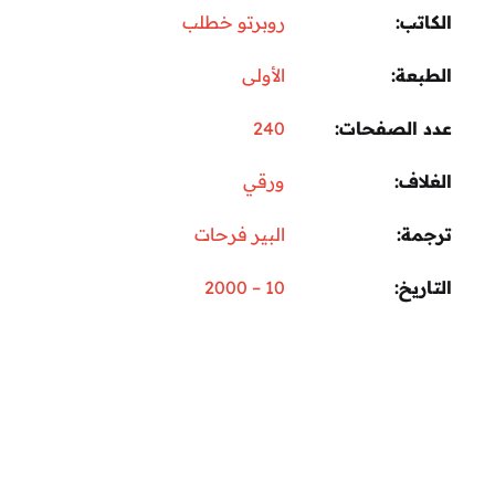
تب
روبرتو خطلب
عة
الأولى
 الصفحات
240
اف
ورقي
مة
البير فرحات
ريخ
10 – 2000