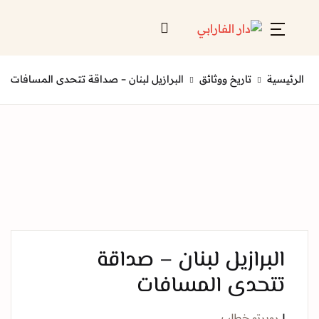
Account
Close
ة
تاريخ ووثائق
البرازيل لبنان – صداقة تتحدى المسافات
Username or email *
الرئيسية
لائحة إصداراتنا
Password *
قائمة الموزعين
من نحن
المعارض
برازيل لبنان – صداقة
منصات الكترونية
حدى المسافات
Forgot Password?
Remember me
برتو خطلب