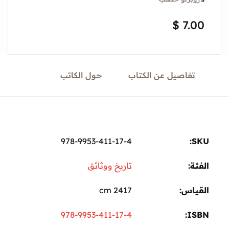
Sign In
$
7.
Create Account
تفاصيل عن الكتاب
حول الكاتب
978-9953-411-17-4
ة:
تاريخ ووثائق
ياس
2417 cm
978-9953-411-17-4
I